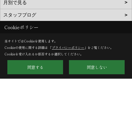
Cookieポリシー
当サイトではCookieを使用します。
Cookieの使用に関する詳細は 「
プライバシーポリシー
」をご覧ください。
Cookieを受け入れるか拒否するか選択してください。
株式会社HARU建築事務所
〒603-8132
同意する
同意しない
京都府京都市北区小山下内河原町108-2
TEL：
075-411-9330
FAX：075-411-9332
＜営業時間＞9:00～18:00
＜定休日＞第１・第３土曜日、日曜日、祝日