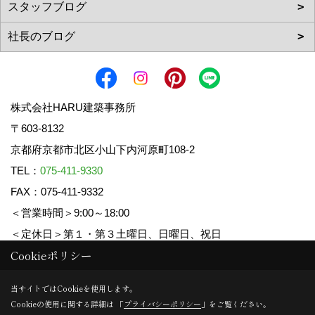
株式会社HARU建築事務所
〒603-8132
京都府京都市北区小山下内河原町108-2
TEL：
075-411-9330
FAX：075-411-9332
＜営業時間＞9:00～18:00
＜定休日＞第１・第３土曜日、日曜日、祝日
Cookieポリシー
Copyright (c) HARU ARCHITECTS CO.,LTD. All Rights Reserved.
当サイトではCookieを使用します。
Cookieの使用に関する詳細は 「
プライバシーポリシー
」をご覧ください。
Produced by
ゴデスクリエイト