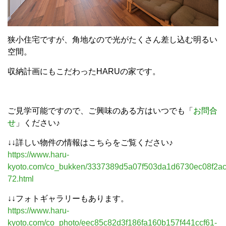
狭小住宅ですが、角地なので光がたくさん差し込む明るい
空間。
収納計画にもこだわったHARUの家です。
ご見学可能ですので、ご興味のある方はいつでも「
お問合
せ
」ください♪
↓↓詳しい物件の情報はこちらをご覧ください♪
https://www.haru-
kyoto.com/co_bukken/3337389d5a07f503da1d6730ec08f2ac
72.html
↓↓フォトギャラリーもあります。
https://www.haru-
kyoto.com/co_photo/eec85c82d3f186fa160b157f441ccf61-