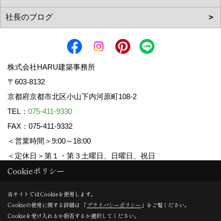
株式会社HARU建築事務所
〒603-8132
京都府京都市北区小山下内河原町108-2
TEL：
075-411-9330
FAX：075-411-9332
＜営業時間＞9:00～18:00
＜定休日＞第１・第３土曜日、日曜日、祝日
Cookieポリシー
Copyright (c) HARU ARCHITECTS CO.,LTD. All Rights Reserved.
当サイトではCookieを使用します。
Cookieの使用に関する詳細は 「
プライバシーポリシー
」をご覧ください。
Produced by
ゴデスクリエイト
Cookieを受け入れるか拒否するか選択してください。