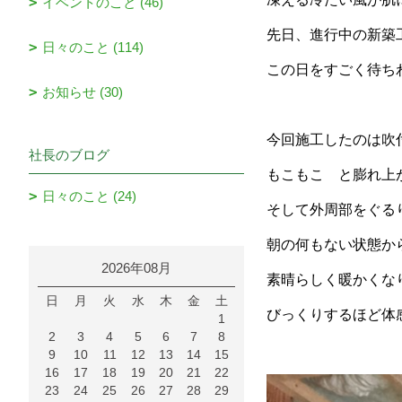
イベントのこと (46)
先日、進行中の新築
日々のこと (114)
この日をすごく待ち
お知らせ (30)
今回施工したのは吹
社長のブログ
もこもこ と膨れ上
日々のこと (24)
そして外周部をぐる
朝の何もない状態か
2026年08月
素晴らしく暖かくな
日
月
火
水
木
金
土
びっくりするほど体
1
2
3
4
5
6
7
8
9
10
11
12
13
14
15
16
17
18
19
20
21
22
23
24
25
26
27
28
29