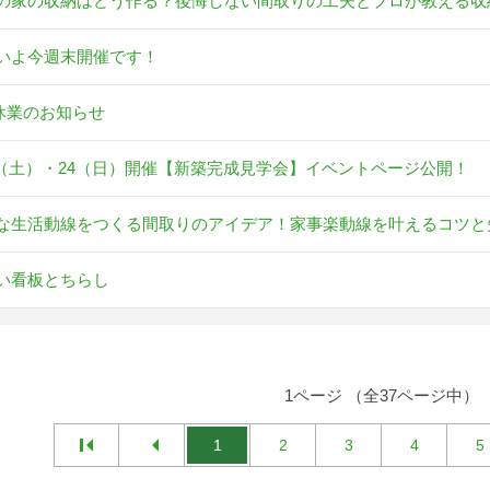
の家の収納はどう作る？後悔しない間取りの工夫とプロが教える収
いよ今週末開催です！
休業のお知らせ
23（土）・24（日）開催【新築完成見学会】イベントページ公開！
な生活動線をつくる間取りのアイデア！家事楽動線を叶えるコツと
い看板とちらし
1ページ （全37ページ中）
1
2
3
4
5