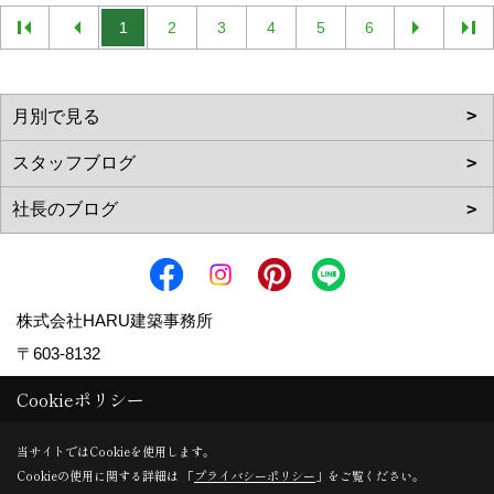
1
2
3
4
5
6
株式会社HARU建築事務所
〒603-8132
京都府京都市北区小山下内河原町108-2
Cookieポリシー
TEL：
075-411-9330
当サイトではCookieを使用します。
FAX：075-411-9332
Cookieの使用に関する詳細は 「
プライバシーポリシー
」をご覧ください。
＜営業時間＞9:00～18:00