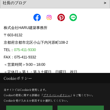
株式会社HARU建築事務所
〒603-8132
京都府京都市北区小山下内河原町108-2
TEL：
075-411-9330
FAX：075-411-9332
＜営業時間＞9:00～18:00
＜定休日＞第１・第３土曜日、日曜日、祝日
Cookieポリシー
当サイトではCookieを使用します。
Copyright (c) HARU ARCHITECTS CO.,LTD. All Rights Reserved.
Cookieの使用に関する詳細は 「
プライバシーポリシー
」をご覧ください。
Produced by
ゴデスクリエイト
Cookieを受け入れるか拒否するか選択してください。