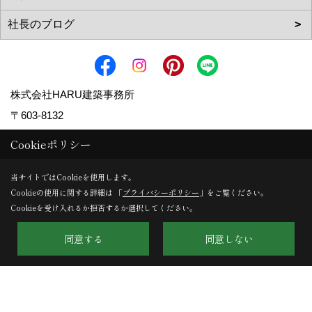
株式会社HARU建築事務所
〒603-8132
京都府京都市北区小山下内河原町108-2
Cookieポリシー
TEL：
075-411-9330
当サイトではCookieを使用します。
FAX：075-411-9332
Cookieの使用に関する詳細は 「
プライバシーポリシー
」をご覧ください。
＜営業時間＞9:00～18:00
Cookieを受け入れるか拒否するか選択してください。
＜定休日＞第１・第３土曜日、日曜日、祝日
同意する
同意しない
Copyright (c) HARU ARCHITECTS CO.,LTD. All Rights Reserved.
Produced by
ゴデスクリエイト