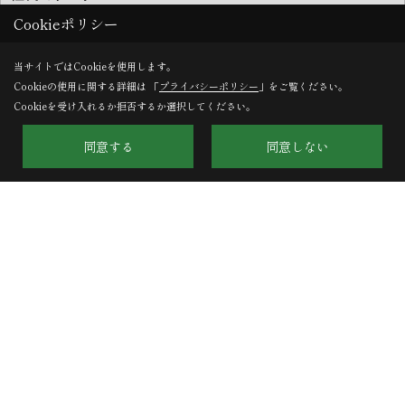
Cookieポリシー
当サイトではCookieを使用します。
株式会社HARU建築事務所
Cookieの使用に関する詳細は 「
プライバシーポリシー
」をご覧ください。
Cookieを受け入れるか拒否するか選択してください。
〒603-8132
京都府京都市北区小山下内河原町108-2
同意する
同意しない
TEL：
075-411-9330
FAX：075-411-9332
＜営業時間＞9:00～18:00
＜定休日＞第１・第３土曜日、日曜日、祝日
Copyright (c) HARU ARCHITECTS CO.,LTD. All Rights Reserved.
Produced by
ゴデスクリエイト