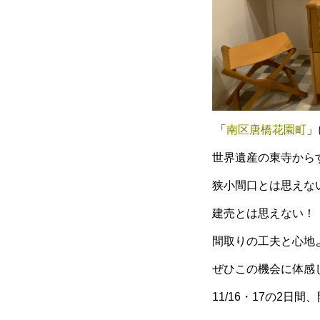
「
南区唐橋花園町
」
世界遺産の東寺から
狭小間口とは思えな
建売とは思えない！
間取りの工夫と心地
ぜひこの機会に体感
11/16・17の2日