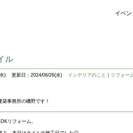
イベン
イル
水)
更新日：2024/06/26(水)
インテリアのこと
｜
リフォー
U建築事務所の磯野です！
LDKリフォーム。
進み、本日はタイルの施工日でした◎