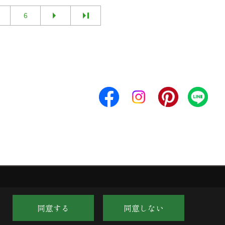
6
同意する
同意しない