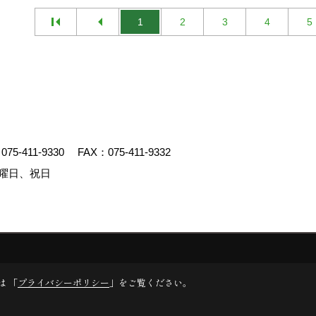
1
2
3
4
5
：
075-411-9330
FAX：075-411-9332
曜日、祝日
duced by
ゴデスクリエイト
は 「
プライバシーポリシー
」をご覧ください。