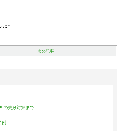
した～
次の記事
画の失敗対策まで
功例