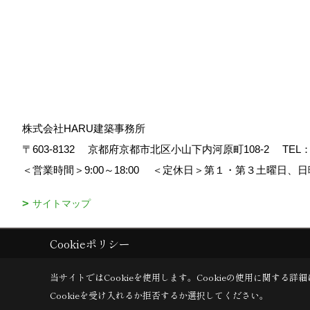
株式会社HARU建築事務所
〒603-8132
京都府京都市北区小山下内河原町108-2
TEL
＜営業時間＞9:00～18:00
＜定休日＞第１・第３土曜日、日
サイトマップ
Cookieポリシー
Copyright (c) HARU ARCHITECTS CO.,LTD. All Rights Reserved.
|
Pro
当サイトではCookieを使用します。
Cookieの使用に関する詳細
Cookieを受け入れるか拒否するか選択してください。