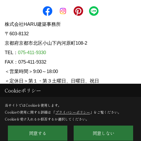
株式会社HARU建築事務所
〒603-8132
京都府京都市北区小山下内河原町108-2
TEL：
075-411-9330
FAX：075-411-9332
＜営業時間＞9:00～18:00
＜定休日＞第１・第３土曜日、日曜日、祝日
Cookieポリシー
Copyright (c) HARU ARCHITECTS CO.,LTD. All Rights Reserved.
当サイトではCookieを使用します。
Cookieの使用に関する詳細は 「
プライバシーポリシー
」をご覧ください。
Produced by
ゴデスクリエイト
Cookieを受け入れるか拒否するか選択してください。
同意する
同意しない