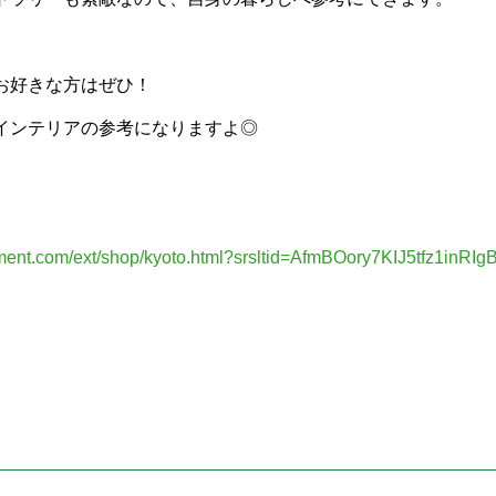
お好きな方はぜひ！
インテリアの参考になりますよ◎
rtment.com/ext/shop/kyoto.html?srsltid=AfmBOory7KIJ5tfz