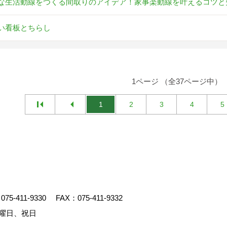
な生活動線をつくる間取りのアイデア！家事楽動線を叶えるコツと
い看板とちらし
1ページ （全37ページ中）
1
2
3
4
5
：
075-411-9330
FAX：075-411-9332
曜日、祝日