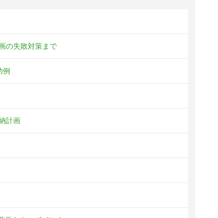
画の失敗対策まで
功例
納計画