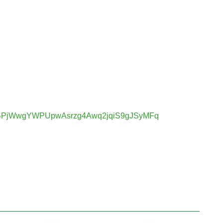
1inRIgBPjWwgYWPUpwAsrzg4Awq2jqiS9gJSyMFq