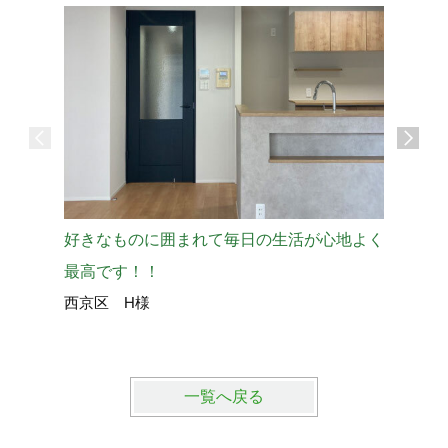
好きなものに囲まれて毎日の生活が心地よく
キッチン
最高です！！
入り
西京区 H様
右京区 
一覧へ戻る