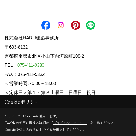
株式会社HARU建築事務所
〒603-8132
京都府京都市北区小山下内河原町108-2
TEL：
075-411-9330
FAX：075-411-9332
＜営業時間＞9:00～18:00
＜定休日＞第１・第３土曜日、日曜日、祝日
Cookieポリシー
Copyright (c) HARU ARCHITECTS CO.,LTD. All Rights Reserved.
当サイトではCookieを使用します。
Cookieの使用に関する詳細は 「
プライバシーポリシー
」をご覧ください。
Produced by
ゴデスクリエイト
Cookieを受け入れるか拒否するか選択してください。