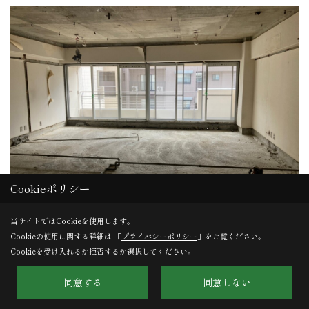
Cookieポリシー
当サイトではCookieを使用します。
Cookieの使用に関する詳細は 「
プライバシーポリシー
」をご覧ください。
解体完了！
Cookieを受け入れるか拒否するか選択してください。
内部の解体が完了しました◎
同意する
同意しない
壁をなくすとなかなかの大空間ですね。