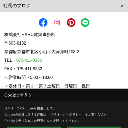
株式会社HARU建築事務所
〒603-8132
京都府京都市北区小山下内河原町108-2
TEL：
075-411-9330
FAX：075-411-9332
＜営業時間＞9:00～18:00
＜定休日＞第１・第３土曜日、日曜日、祝日
Cookieポリシー
Copyright (c) HARU ARCHITECTS CO.,LTD. All Rights Reserved.
当サイトではCookieを使用します。
Cookieの使用に関する詳細は 「
プライバシーポリシー
」をご覧ください。
Produced by
ゴデスクリエイト
Cookieを受け入れるか拒否するか選択してください。