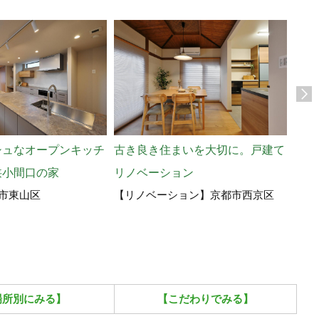
シュなオープンキッチ
古き良き住まいを大切に。戸建て
収納
狭小間口の家
リノベーション
る暮
市東山区
【リノベーション】京都市西京区
【リ
場所別にみる】
【こだわりでみる】