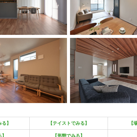
みる】
【テイストでみる】
【
る】
【形態でみる】