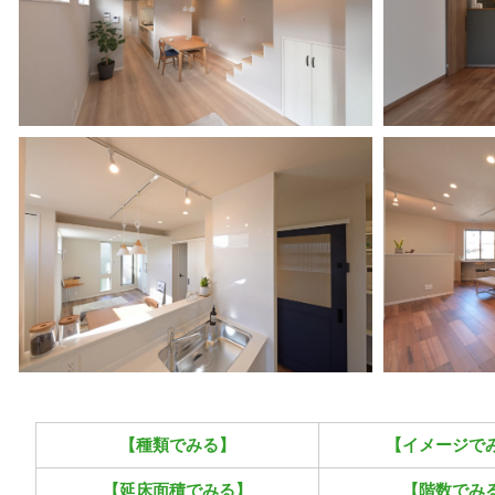
【種類でみる】
【イメージで
【延床面積でみる】
【階数でみ