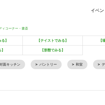
イベン
ディコーナー・書斎
みる】
【テイストでみる】
【
る】
【形態でみる】
対面キッチン
パントリー
和室