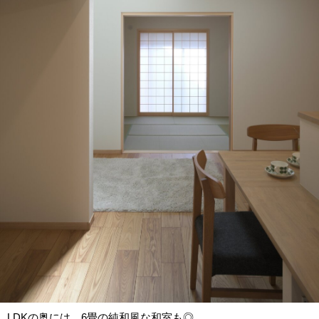
LDKの奥には、6畳の純和風な和室も◎