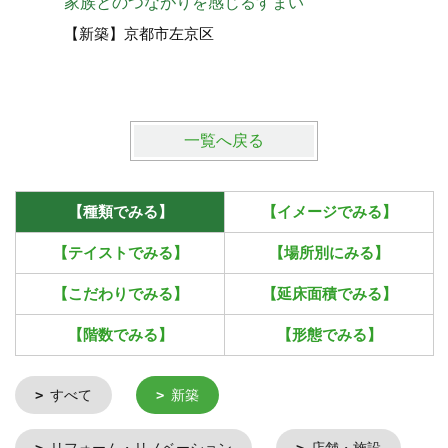
家族とのつながりを感じるすまい
眺望を楽
【新築】京都市左京区
【新築】
一覧へ戻る
【種類でみる】
【イメージでみる】
【テイストでみる】
【場所別にみる】
【こだわりでみる】
【延床面積でみる】
【階数でみる】
【形態でみる】
すべて
新築
リフォーム・リノベーション
店舗・施設