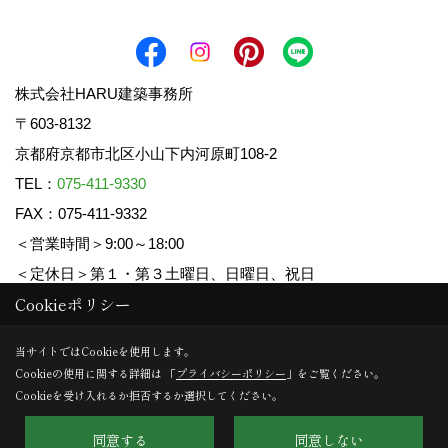
株式会社HARU建築事務所
〒603-8132
京都府京都市北区小山下内河原町108-2
TEL：
075-411-9330
FAX：075-411-9332
＜営業時間＞9:00～18:00
＜定休日＞第１・第３土曜日、日曜日、祝日
Cookieポリシー
Copyright (c) HARU ARCHITECTS CO.,LTD. All Rights Reserved.
当サイトではCookieを使用します。
Cookieの使用に関する詳細は 「
プライバシーポリシー
」をご覧ください。
Produced by
ゴデスクリエイト
Cookieを受け入れるか拒否するか選択してください。
同意する
同意しない